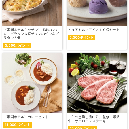
〈帝国ホテルキッチン〉海老のマカ
ピュアミルクアイス１０個セット
ロニグラタン３個チキンのペンネグ
5,500ポイント
ラタン３個
5,500ポイント
〈帝国ホテル〉カレーセット
「牛の恩返し鷹山公」監修 米沢
牛 サーロインステーキ
11,000ポイント
22,000ポイント