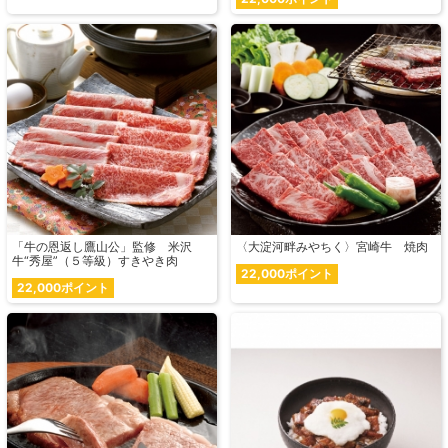
「牛の恩返し鷹山公」監修 米沢
〈大淀河畔みやちく〉宮崎牛 焼肉
牛“秀屋”（５等級）すきやき肉
22,000ポイント
22,000ポイント