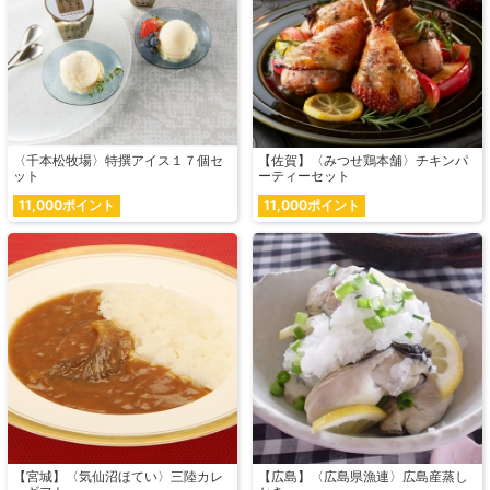
〈千本松牧場〉特撰アイス１７個セ
【佐賀】〈みつせ鶏本舗〉チキンパ
ット
ーティーセット
11,000ポイント
11,000ポイント
【宮城】〈気仙沼ほてい〉三陸カレ
【広島】〈広島県漁連〉広島産蒸し