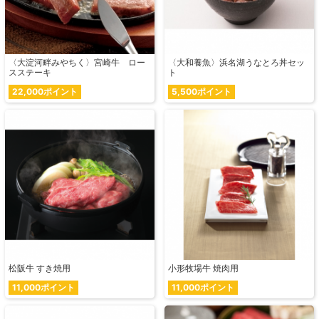
〈大淀河畔みやちく〉宮崎牛 ロー
〈大和養魚〉浜名湖うなとろ丼セッ
スステーキ
ト
22,000ポイント
5,500ポイント
松阪牛 すき焼用
小形牧場牛 焼肉用
11,000ポイント
11,000ポイント