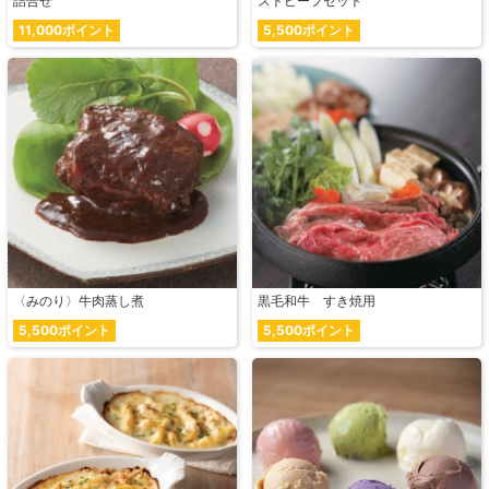
詰合せ
ストビーフセット
11,000ポイント
5,500ポイント
〈みのり〉牛肉蒸し煮
黒毛和牛 すき焼用
5,500ポイント
5,500ポイント