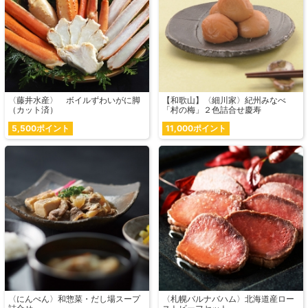
〈藤井水産〉 ボイルずわいがに脚
【和歌山】〈細川家〉紀州みなべ
（カット済）
「村の梅」２色詰合せ慶寿
5,500ポイント
11,000ポイント
〈にんべん〉和惣菜・だし場スープ
〈札幌バルナバハム〉北海道産ロー