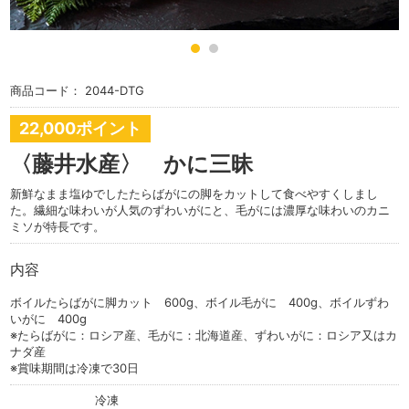
商品コード：
2044-DTG
22,000ポイント
〈藤井水産〉 かに三昧
新鮮なまま塩ゆでしたたらばがにの脚をカットして食べやすくしまし
た。繊細な味わいが人気のずわいがにと、毛がには濃厚な味わいのカニ
ミソが特長です。
内容
ボイルたらばがに脚カット 600g、ボイル毛がに 400g、ボイルずわ
いがに 400g
※たらばがに：ロシア産、毛がに：北海道産、ずわいがに：ロシア又はカ
ナダ産
※賞味期間は冷凍で30日
冷凍