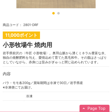
商品コード：
2801-DRF
11,000ポイント
小形牧場牛 焼肉用
岩手県前沢の〈牛匠 小形牧場〉。奥羽山脈から湧くミネラル豊富な水、
独自の発酵肥料を与え、愛情込めて育てた黒毛和牛。その脂はさっぱり
としていながら、赤身には旨みがぎゅっと閉じ込められています。
内容
バラ・モモ各200g／賞味期間は冷凍で30日／岩手県産
※冷凍便にてお届け。
冷凍
Page Top