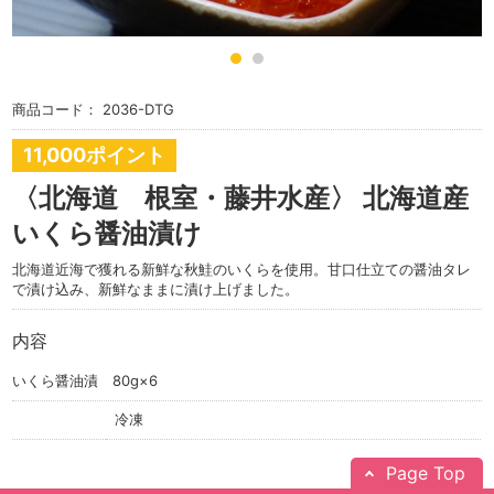
商品コード：
2036-DTG
11,000ポイント
〈北海道 根室・藤井水産〉 北海道産
いくら醤油漬け
北海道近海で獲れる新鮮な秋鮭のいくらを使用。甘口仕立ての醤油タレ
で漬け込み、新鮮なままに漬け上げました。
内容
いくら醤油漬 80g×6
冷凍
Page Top