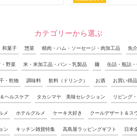
カテゴリーから選ぶ
和菓子
惣菜
精肉・ハム・ソーセージ・肉加工品
魚
ツ・野菜
米・米加工品・パン・乳製品
麺
缶詰・瓶詰・
干・乾物
調味料
飲料（ドリンク）
お酒
お買い得
＆ヘルスケア
タカシマヤ 美味セレクション
リビング
ルメ
ホテルグルメ
ケーキ大好き
クールデザート＆ス
ョン
キッチン雑貨特集
高島屋ラッピングギフト
日本