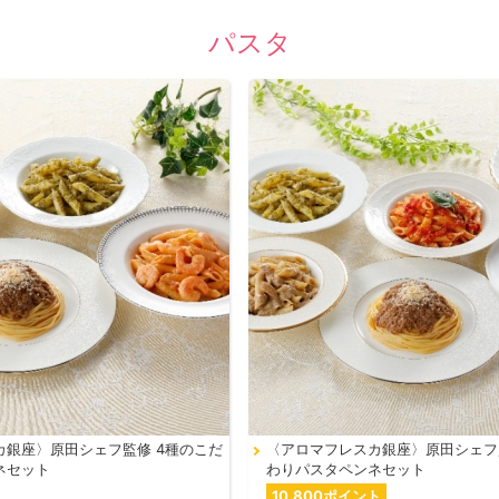
パスタ
カ銀座〉原田シェフ監修 4種のこだ
〈アロマフレスカ銀座〉原田シェフ
ネセット
わりパスタペンネセット
10,800ポイント