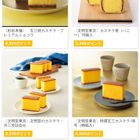
〈杉谷本舗〉 五三焼カステラ・プ
〈文明堂東京〉カステラ巻（ハニ
レミアムショコラ
ー）15個入
4,814ポイント
3,348ポイント
〈文明堂東京〉文明堂のカステラ・
〈文明堂東京〉特撰五三カステラ 1B
月三笠詰合せ
号（桐箱入）
3,510ポイント
4,644ポイント