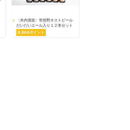
〈木内酒造〉常陸野ネストビール
だいだいエール入り１２本セット
6,864ポイント