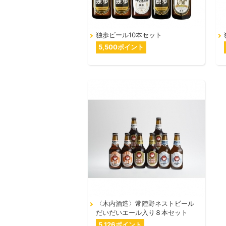
独歩ビール10本セット
5,500ポイント
〈木内酒造〉常陸野ネストビール
だいだいエール入り８本セット
5,126ポイント