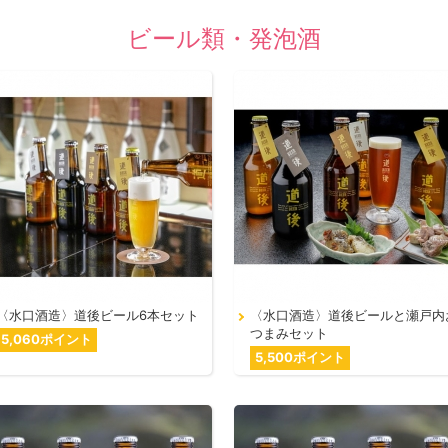
ビール類・発泡酒
〈水口酒造〉道後ビール6本セット
〈水口酒造〉道後ビールと瀬戸内
つまみセット
5,060ポイント
5,500ポイント