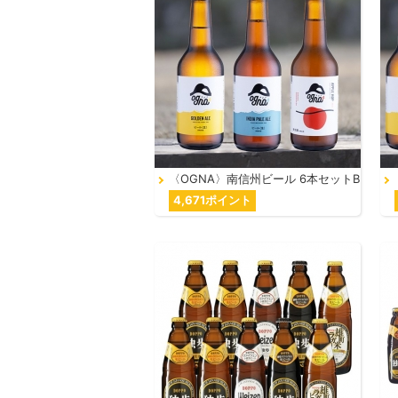
〈OGNA〉南信州ビール 6本セットB
4,671ポイント