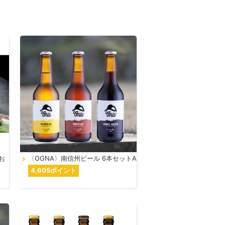
お
〈OGNA〉南信州ビール 6本セットA
4,605ポイント