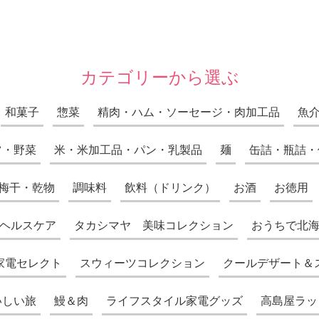
カテゴリーから選ぶ
和菓子
惣菜
精肉・ハム・ソーセージ・肉加工品
魚
ツ・野菜
米・米加工品・パン・乳製品
麺
缶詰・瓶詰・
梅干・乾物
調味料
飲料（ドリンク）
お酒
お徳用
ヘルスケア
タカシマヤ 美味コレクション
おうちで北
家電セレクト
スウィーツコレクション
クールデザート＆
いしい旅
鰻＆肉
ライフスタイル家電グッズ
高島屋ラッ