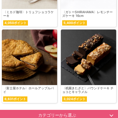
〈ミカド珈琲〉トリュフショコラケ
〈ガトーSHIRAHAMA〉レモンチー
ーキ
ズケーキ 16cm
4,050ポイント
5,400ポイント
〈富士屋ホテル〉ホールアップルパ
〈祇園きたざと〉パウンドケーキ チ
イ
ョコとキャラメル
6,631ポイント
3,024ポイント
カテゴリーから選ぶ