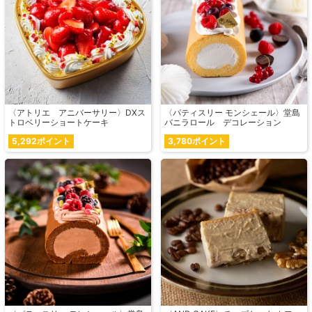
〈アトリエ アニバーサリー〉DXス
〈パティスリー モンシェール〉堂島
トロベリーショートケーキ
バニラロール デコレーション
5,292ポイント
3,780ポイント