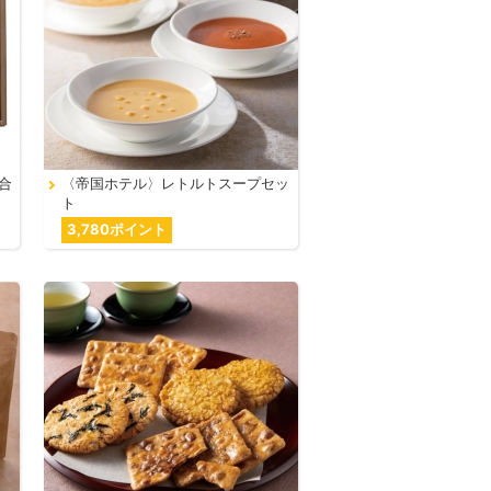
合
〈帝国ホテル〉レトルトスープセッ
ト
3,780ポイント