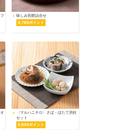
カフ
味しみ煎餅詰合せ
3,780ポイント
％オ
〈マルハニチロ〉さば・ほたて貝柱
セット
5,940ポイント