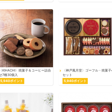
〈KIHACHI〉焼菓子＆コーヒー詰合
〈神戸風月堂〉ゴーフル・焼菓子
せ7種30個入
セット
5,940ポイント
5,940ポイント