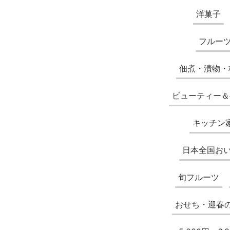
洋菓子
フルー
佃煮・漬物・
ビューティー＆
キッチン
日本全国お
旬フルーツ
おせち・迎春