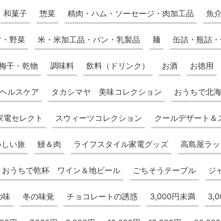
和菓子
惣菜
精肉・ハム・ソーセージ・肉加工品
魚
ツ・野菜
米・米加工品・パン・乳製品
麺
缶詰・瓶詰・
梅干・乾物
調味料
飲料（ドリンク）
お酒
お徳用
ヘルスケア
タカシマヤ 美味コレクション
おうちで北
家電セレクト
スウィーツコレクション
クールデザート＆
いしい旅
鰻＆肉
ライフスタイル家電グッズ
高島屋ラッ
おうちで乾杯 ワイン＆地ビール
ごちそうテーブル
ジ
の味
冬の味覚
チョコレートの誘惑
3,000円未満
3,