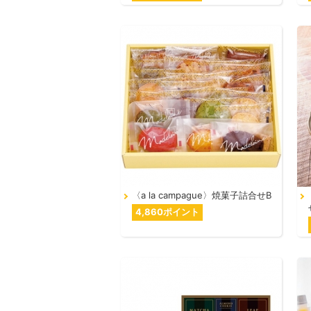
〈a la campague〉焼菓子詰合せB
4,860ポイント