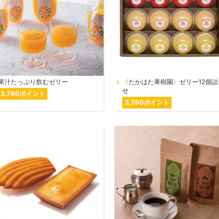
果汁たっぷり飲むゼリー
〈たかはた果樹園〉ゼリー12個詰
せ
3,780ポイント
3,780ポイント