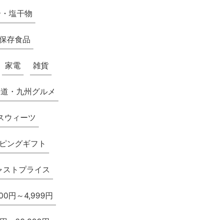
介・塩干物
保存食品
家電
雑貨
海道・九州グルメ
スウィーツ
ピングギフト
ャストプライス
000円～4,999円