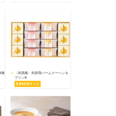
4種
〈烏鶏庵〉烏骨鶏バームクーヘン＆
プリンB
5,940ポイント