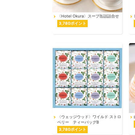
〈Hotel Okura〉スープ缶詰詰合せ
3,780ポイント
〈ウェッジウッド〉ワイルド ストロ
ベリー ティーバッグB
3,780ポイント