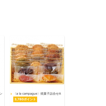
ン
〈a la campague〉焼菓子詰合せA
3,780ポイント