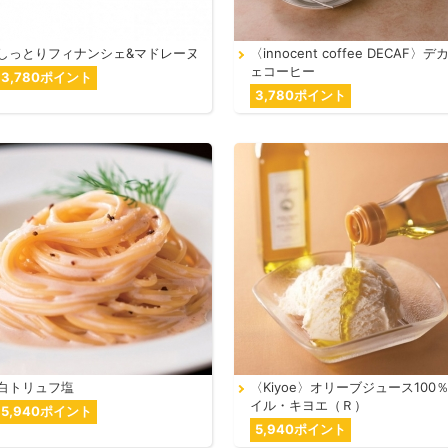
しっとりフィナンシェ&マドレーヌ
〈innocent coffee DECAF〉デ
ェコーヒー
3,780ポイント
3,780ポイント
白トリュフ塩
〈Kiyoe〉オリーブジュース100
イル・キヨエ（Ｒ）
5,940ポイント
5,940ポイント