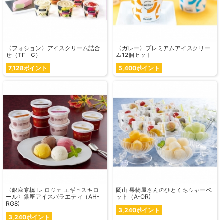
〈フォション〉アイスクリーム詰合
〈ガレー〉プレミアムアイスクリー
せ（TF－C）
ム12個セット
7,128ポイント
5,400ポイント
〈銀座京橋 レ ロジェ エギュスキロ
岡山 果物屋さんのひとくちシャーベ
ール〉銀座アイスバラエティ（AH-
ット（A-OR)
RG8)
3,240ポイント
3,240ポイント