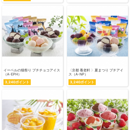
イーペルの猫祭り プチチョコアイス
〈京都 養老軒 〉夏まつり プチアイ
（A-EPH）
ス（A-NP）
3,240ポイント
3,240ポイント