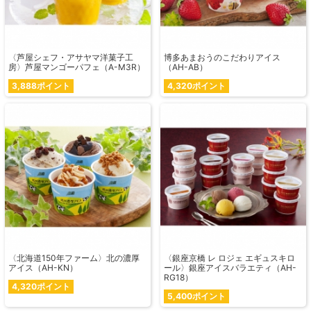
〈芦屋シェフ・アサヤマ洋菓子工
博多あまおうのこだわりアイス
房〉芦屋マンゴーパフェ（A-M3R）
（AH-AB）
3,888ポイント
4,320ポイント
〈北海道150年ファーム〉北の濃厚
〈銀座京橋 レ ロジェ エギュスキロ
アイス（AH-KN）
ール〉銀座アイスバラエティ（AH-
RG18）
4,320ポイント
5,400ポイント