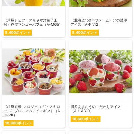
〈芦屋シェフ・アサヤマ洋菓子工
〈北海道150年ファーム〉北の濃厚
房〉芦屋マンゴーパフェ（A-MG5）
アイス（A-KN12）
5,400ポイント
5,400ポイント
〈銀座京橋 レ ロジェ エギュスキロ
博多あまおうのこだわりアイス
ール〉プレミアムアイスギフト（A－
（AH-AB10）
GPPK）
10,800ポイント
10,800ポイント