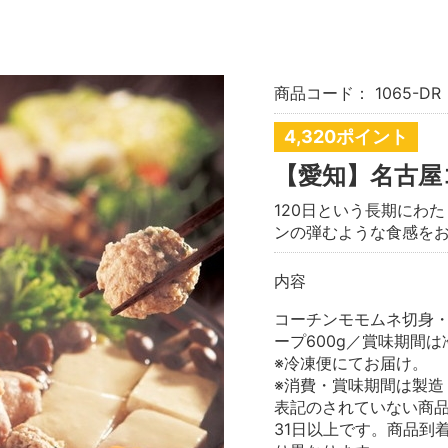
商品コード：
1065-DR
4,320ポイント
【愛知】名古屋
120日という長期にわ
ンの弾むような食感を
内容
コーチンモモムネ切身・
ープ600g／賞味期間は
※冷凍便にてお届け。
※消費・賞味期間は製造
表記のされていない商
31日以上です。商品到