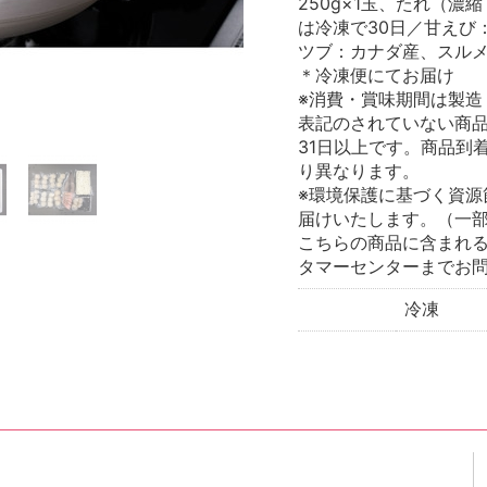
250g×1玉、たれ（濃
は冷凍で30日／甘えび
ツブ：カナダ産、スル
＊冷凍便にてお届け
※消費・賞味期間は製造
表記のされていない商
31日以上です。商品到
り異なります。
※環境保護に基づく資源
届けいたします。（一
こちらの商品に含まれ
タマーセンターまでお
冷凍