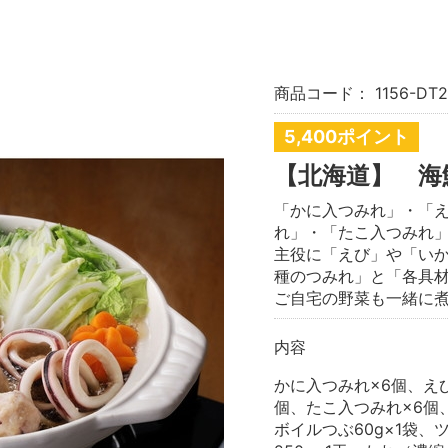
商品コード：
1156-DT2
5,400ポイント
【北海道】 海
「かに入つみれ」・「
れ」・「たこ入つみれ
主役に「えび」や「い
種のつみれ」と「各具
ご自宅の野菜も一緒に
内容
かに入つみれ×6個、え
個、たこ入つみれ×6個
ボイルつぶ60g×1袋、