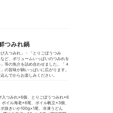
鮮つみれ鍋
えび入つみれ」・「とりごぼうつみ
」など、ボリュームいっぱいのつみれを
か」等の魚介を詰め合わせました。「４
材」の旨味が鍋いっぱいに広がります。
煮込んでからお楽しみください。
び入つみれ×6個、とりごぼうつみれ×6
、ボイル海老×6尾、ボイル帆立×3個、
ツボ抜きいか100g×1尾、冷凍うどん