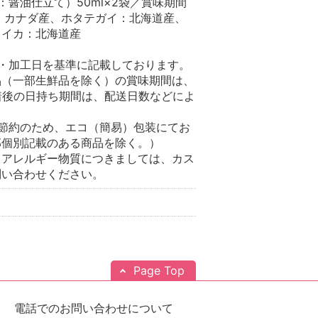
縮：醤油仕立て）50ml×2袋／賞味期間
：カナダ産、ホタテガイ：北海道産、
メイカ：北海道産
・加工日を基準に記載しております。
品（一部生鮮品を除く）の賞味期間は、
着後の日持ち期間は、配送日数などによ
節約のため、エコ（簡易）包装にてお
部個別記載のある商品を除く。）
るアレルギー物質につきましては、
カス
問い合わせください。
Page Top
電話でのお問い合わせについて