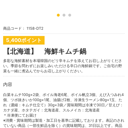
商品コード：
1158-DT2
5,400ポイント
【北海道】 海鮮キムチ鍋
多彩な海鮮素材を本場韓国のピリ辛キムチを添えてお召し上がりくださ
い。季節を問わずにお楽しみいただける辛口の海鮮鍋です。ご自宅の野
菜も一緒に煮込んでからお召し上がりください。
内容
白菜キムチ100g×2袋、ボイル海老6尾、ボイル帆立3個、えび入つみれ4
個、ツボ抜きいか100g×1尾、油揚げ2枚、冷凍生ラーメン80g×1玉、た
れ（濃縮：キムチ仕立て）30g×3袋／賞味期間は冷凍で30日／甘えび：
カナダ産、ホタテガイ：北海道産、スルメイカ：北海道産
＊冷凍便にてお届け
※消費・賞味期間は製造・加工日を基準に記載しております。表記のされ
ていない商品（一部生鮮品を除く）の賞味期間は、31日以上です。商品