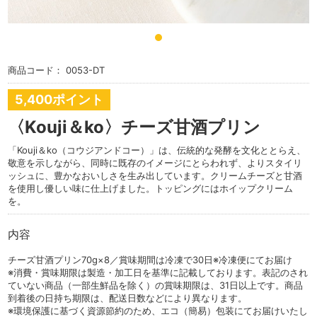
商品コード：
0053-DT
5,400ポイント
〈Kouji＆ko〉チーズ甘酒プリン
「Kouji＆ko（コウジアンドコー）」は、伝統的な発酵を文化ととらえ、
敬意を示しながら、同時に既存のイメージにとらわれず、よりスタイリ
ッシュに、豊かなおいしさを生み出しています。クリームチーズと甘酒
を使用し優しい味に仕上げました。トッピングにはホイップクリーム
を。
内容
チーズ甘酒プリン70g×8／賞味期間は冷凍で30日※冷凍便にてお届け
※消費・賞味期限は製造・加工日を基準に記載しております。表記のされ
ていない商品（一部生鮮品を除く）の賞味期限は、31日以上です。商品
到着後の日持ち期限は、配送日数などにより異なります。
※環境保護に基づく資源節約のため、エコ（簡易）包装にてお届けいたし