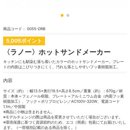
商品コード：
0055-DRB
5,005ポイント
〈ラノー〉ホットサンドメーカー
キッチンにも馴染む落ち着いたカラーのホットサンドメーカー。プレー
トの内面はこびりつきにくく、汚れも落としやすいフッ素樹脂加工。
内容
サイズ（約）：幅13.5×奥行19.5×高さ8.5cm／重量（約）：670g／材
質：本体＝フェノール樹脂、プレート＝アルミニウム合金（内面フッ素
樹脂加工）、フック＝ポリプロピレン／AC100V-320W、電源コード
1.1m／中国製
※商品に小物は含まれません。
※モデルチェンジの際は商品を変更させていただく場合がございます。
※環境保護に基づく資源節約のため、エコ（簡易）包装にてお届けいたし
ます。（一部個別記載のある商品を除く。）