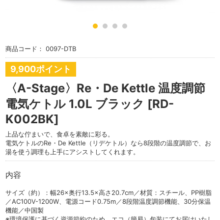
商品コード：
0097-DTB
9,900ポイント
〈A-Stage〉Re・De Kettle 温度調節
電気ケトル 1.0L ブラック [RD-
K002BK]
上品な佇まいで、食卓を素敵に彩る。
電気ケトルのRe・De Kettle（リデケトル）なら8段階の温度調節で、お
湯を使う調理も上手にアシストしてくれます。
内容
サイズ（約）：幅26×奥行13.5×高さ20.7cm／材質：スチール、PP樹脂
／AC100V-1200W、電源コード0.75m／8段階温度調節機能、30分保温
機能／中国製
※環境保護に基づく資源節約のため、エコ（簡易）包装にてお届けいたし