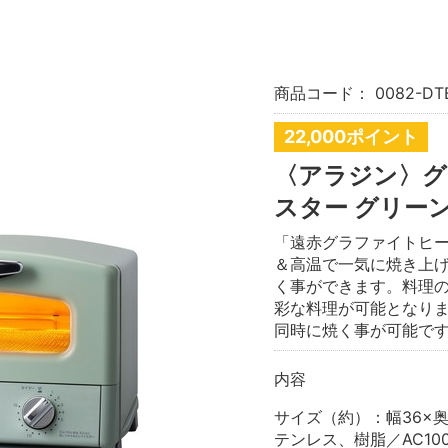
商品コード：
0082-DT
22,000ポイント
〈アラジン〉グ
スター グリーン [
「遠赤グラファイトヒー
＆高温で一気に焼き上
く事ができます。料理
彩な料理が可能となりま
同時に焼く事が可能で
内容
サイズ（約）：幅36×奥
テンレス、樹脂／AC100