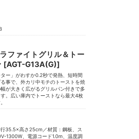
B
ラファイトグリル＆トー
AGT-G13A(G)]
ター」がわすか0.2秒で発熱、短時間
げる事で、外カリ中モチのトーストを焼
の幅が大きく広がるグリルパン付きで多
す。広い庫内でトーストなら最大4枚
す。
行35.5×高さ25cm／材質：鋼板、ス
V-1300W、電源コード1.0m、温度調